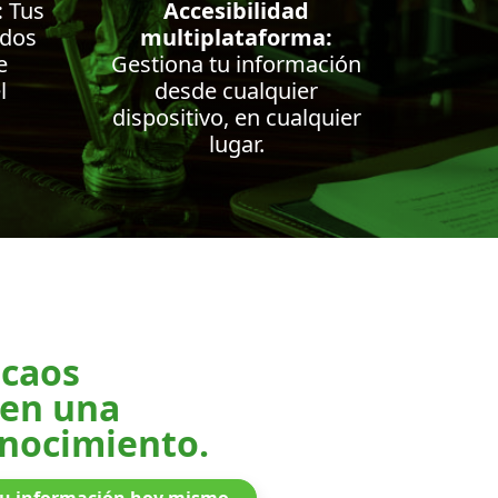
:
Tus
Accesibilidad
idos
multiplataforma:
e
Gestiona tu información
l
desde cualquier
dispositivo, en cualquier
lugar.
 caos
en una
onocimiento.