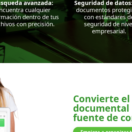
squeda avanzada:
Seguridad de datos
ncuentra cualquier
documentos proteg
rmación dentro de tus
con estándares d
chivos con precisión.
seguridad de nive
empresarial.
Convierte el
documental 
fuente de c