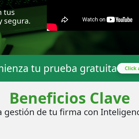
n tus
y segura.
ienza tu prueba gratuita
Click
Beneficios Clave
 gestión de tu firma con Inteligenci